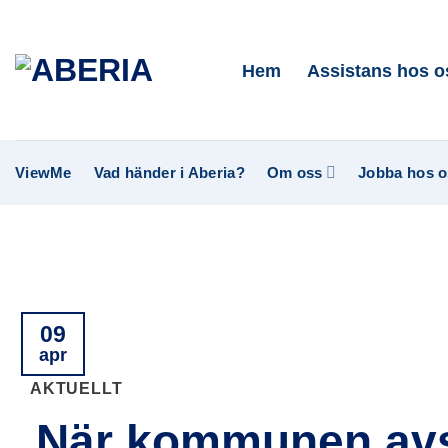
Skip
to
Hem
Assistans hos o
content
ViewMe
Vad händer i Aberia?
Om oss
Jobba hos o
09
apr
AKTUELLT
När kommunen avslo