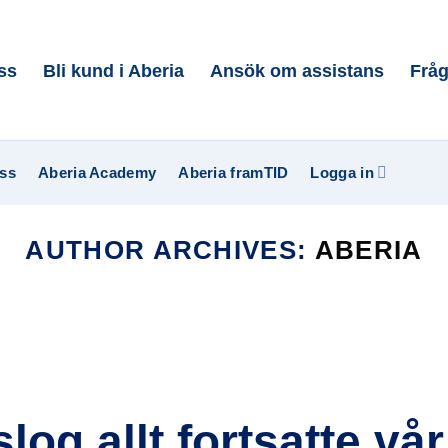
ss
Bli kund i Aberia
Ansök om assistans
Fråg
ss
Aberia Academy
Aberia framTID
Logga in
AUTHOR ARCHIVES:
ABERIA
g allt fortsatte vår