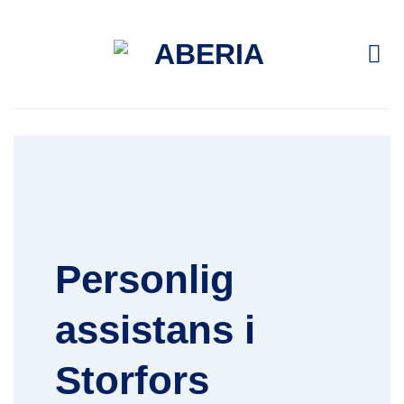
Skip
to
content
Personlig
assistans i
Storfors