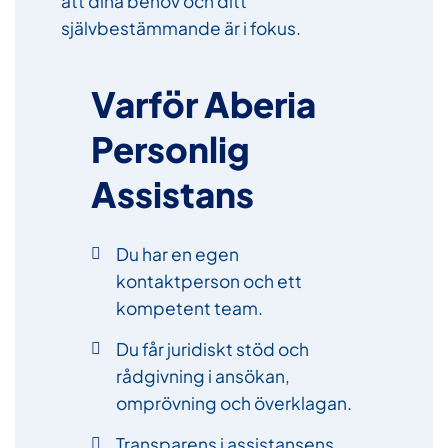
att dina behov och ditt
självbestämmande är i fokus.
Varför Aberia
Personlig
Assistans
Du har en egen
kontaktperson och ett
kompetent team.
Du får juridiskt stöd och
rådgivning i ansökan,
omprövning och överklagan.
Transparens i assistansens