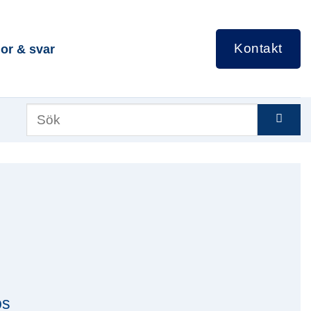
Kontakt
or & svar
os