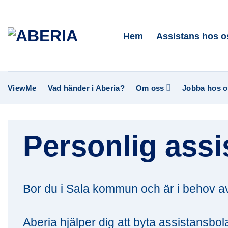
Skip
to
Hem
Assistans hos o
content
ViewMe
Vad händer i Aberia?
Om oss
Jobba hos o
Personlig assi
Bor du i Sala kommun och är i behov a
Aberia hjälper dig att byta assistansbo