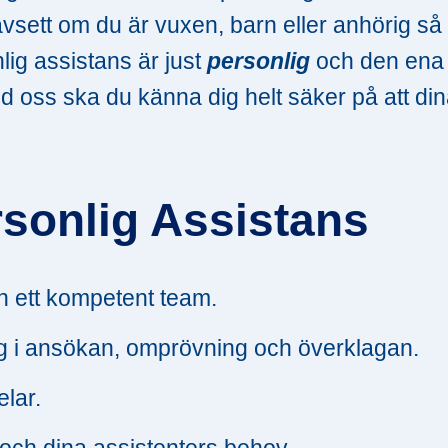
ett om du är vuxen, barn eller anhörig så 
nlig assistans är just
personlig
och den ena
ed oss ska du känna dig helt säker på att di
rsonlig Assistans
 ett kompetent team.
ing i ansökan, omprövning och överklagan.
elar.
och dina assistenters behov.