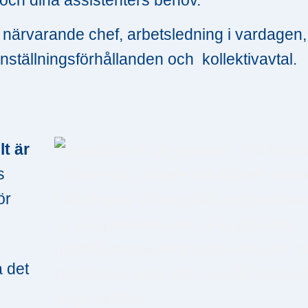
n närvarande chef, arbetsledning i vardagen,
nställningsförhållanden och kollektivavtal.
lt är
s
ör
a det