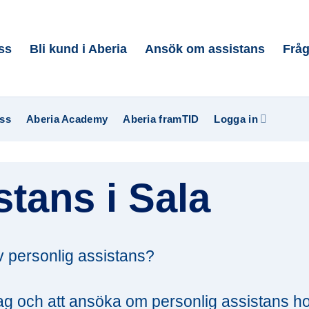
ss
Bli kund i Aberia
Ansök om assistans
Fråg
ss
Aberia Academy
Aberia framTID
Logga in
stans i Sala
v personlig assistans?
lag och att ansöka om personlig assistans h