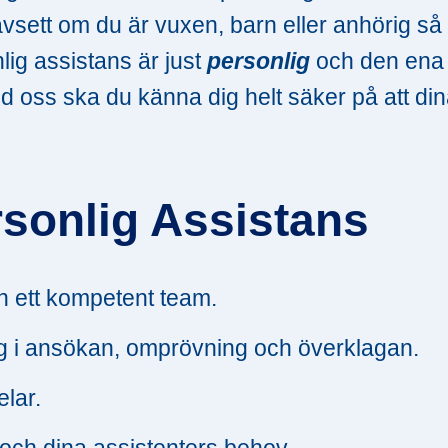
ett om du är vuxen, barn eller anhörig så 
nlig assistans är just
personlig
och den ena
ed oss ska du känna dig helt säker på att di
rsonlig Assistans
 ett kompetent team.
ing i ansökan, omprövning och överklagan.
elar.
och dina assistenters behov.