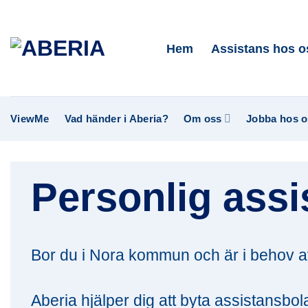
Skip
to
Hem
Assistans hos o
content
ViewMe
Vad händer i Aberia?
Om oss
Jobba hos o
Personlig assi
Bor du i Nora kommun och är i behov a
Aberia hjälper dig att byta assistansbo