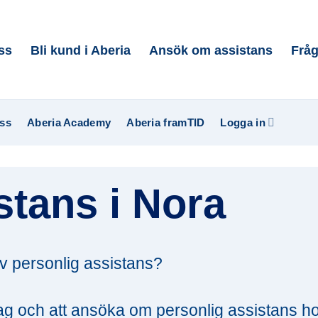
ss
Bli kund i Aberia
Ansök om assistans
Fråg
ss
Aberia Academy
Aberia framTID
Logga in
stans i Nora
v personlig assistans?
lag och att ansöka om personlig assistans h