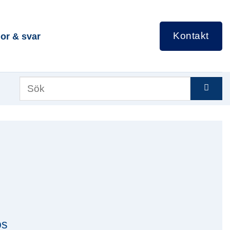
Kontakt
or & svar
os