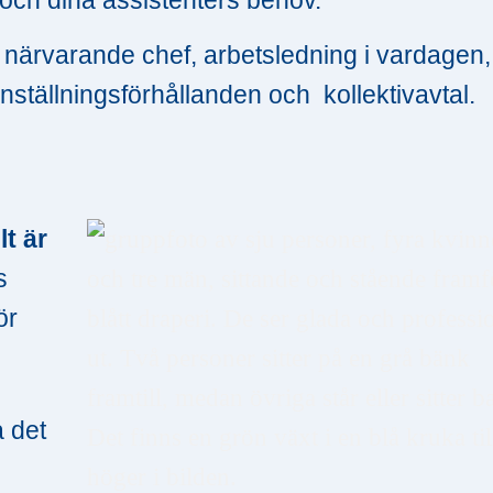
n närvarande chef, arbetsledning i vardagen,
nställningsförhållanden och kollektivavtal.
lt är
s
ör
a det