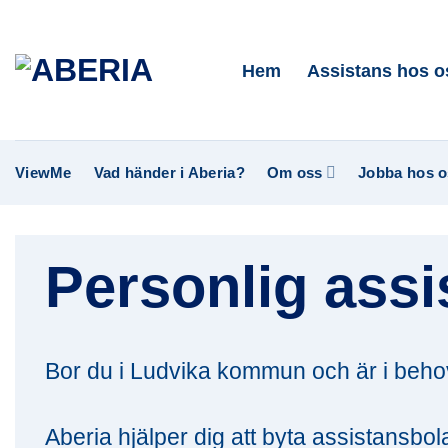
Skip
to
Hem
Assistans hos o
content
ViewMe
Vad händer i Aberia?
Om oss
Jobba hos o
Personlig assi
Bor du i Ludvika kommun och är i beho
Aberia hjälper dig att byta assistansbo