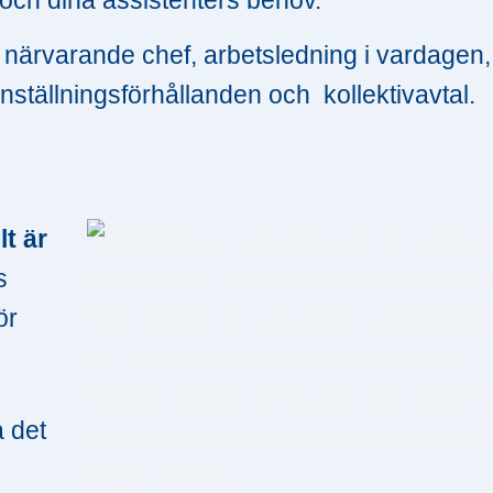
n närvarande chef, arbetsledning i vardagen,
nställningsförhållanden och kollektivavtal.
lt är
s
ör
a det