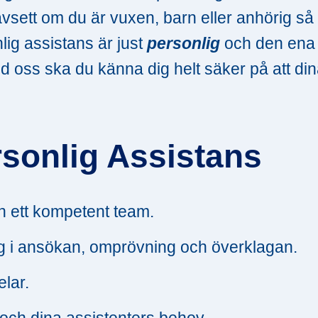
ett om du är vuxen, barn eller anhörig så 
nlig assistans är just
personlig
och den ena
ed oss ska du känna dig helt säker på att di
rsonlig Assistans
 ett kompetent team.
ing i ansökan, omprövning och överklagan.
elar.
och dina assistenters behov.