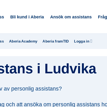
ss
Bli kund i Aberia
Ansök om assistans
Fråg
ss
Aberia Academy
Aberia framTID
Logga in
stans i Ludvika
v av personlig assistans?
lag och att ansöka om personlig assistans h