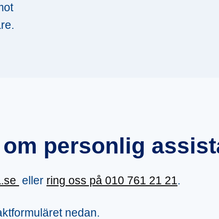
mot
re.
 om personlig assist
a.se
eller
ring oss på
010 761 21 21
.
ktformuläret nedan.