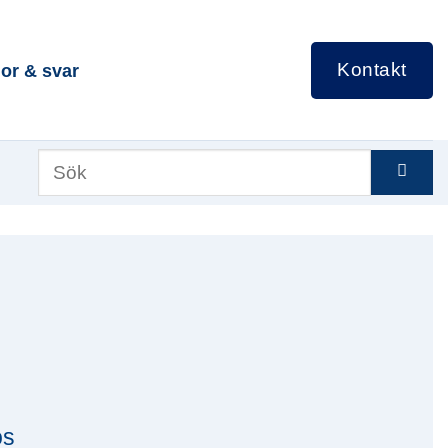
Kontakt
or & svar
os