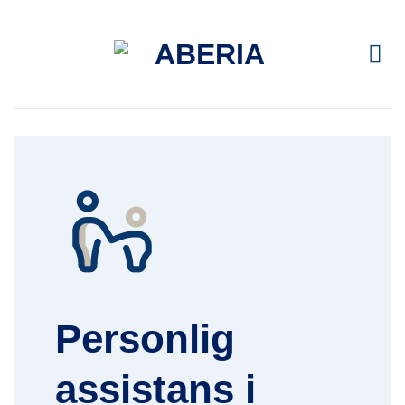
Skip
to
content
Personlig
assistans i