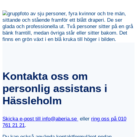
Kontakta oss om
personlig assistans i
Hässleholm
Skicka e-post till info@aberia.se
eller
ring oss på
010
761 21 21
.
Du kan också använda kontaktformuläret nedan.