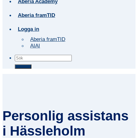
Aberia Academy
Aberia framTID
Logga in
Aberia framTID
AIAI
Personlig assistans
i Hässleholm