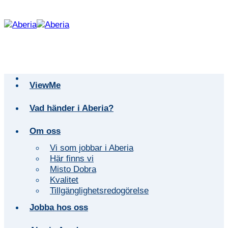
Skip
to
content
ViewMe
Vad händer i Aberia?
Om oss
Vi som jobbar i Aberia
Här finns vi
Misto Dobra
Kvalitet
Tillgänglighetsredogörelse
Jobba hos oss