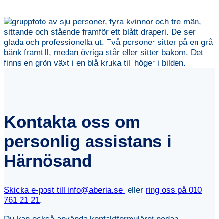
Kontakta oss om
personlig assistans i
Härnösand
Skicka e-post till info@aberia.se
eller
ring oss på
010
761 21 21
.
Du kan också använda kontaktformuläret nedan.