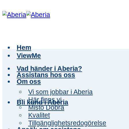
Skip
to
content
Hem
ViewMe
Vad händer i Aberia?
Assistans hos oss
Om oss
Vi som jobbar i Aberia
Här finns vi
Bli kund i Aberia
Misto Dobra
Kvalitet
Tillgänglighetsredogörelse