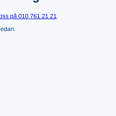
 oss på
010 761 21 21
.
nedan.