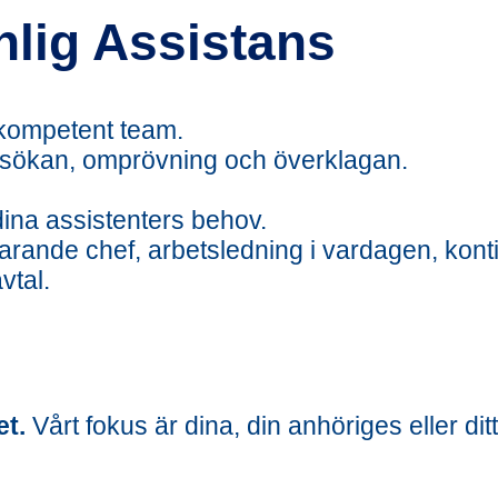
nlig Assistans
 kompetent team.
 ansökan, omprövning och överklagan.
ina assistenters behov.
varande chef, arbetsledning i vardagen, kont
vtal.
et.
Vårt fokus är dina, din anhöriges eller dit