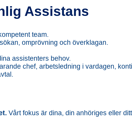
nlig Assistans
 kompetent team.
 ansökan, omprövning och överklagan.
ina assistenters behov.
varande chef, arbetsledning i vardagen, kont
vtal.
et.
Vårt fokus är dina, din anhöriges eller dit