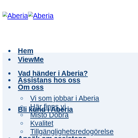
Skip
to
content
Hem
ViewMe
Vad händer i Aberia?
Assistans hos oss
Om oss
Vi som jobbar i Aberia
Här finns vi
Bli kund i Aberia
Misto Dobra
Kvalitet
Tillgänglighetsredogörelse