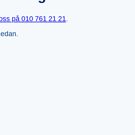
 oss på
010 761 21 21
.
nedan.